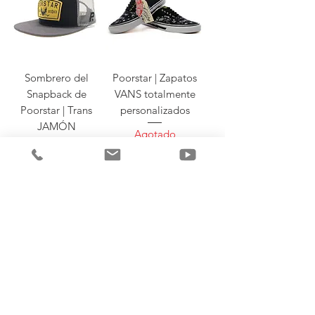
Sombrero del
Poorstar | Zapatos
Snapback de
VANS totalmente
Poorstar | Trans
personalizados
JAMÓN
Agotado
Agotado
A
diferencia de la mayoría de las marcas
de ropa para deportes extremos, todos
nuestros productos son solo de edición
limitada. Debido a nuestro
modelo de
negocio
demasiado creativo y
económicamente desafiado.
Apreciamos
tanto su interés, comprensión y paciencia
logístico.